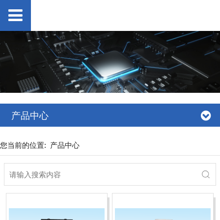
产品中心
您当前的位置:
产品中心