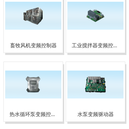
畜牧风机变频控制器
工业搅拌器变频控制器
热水循环泵变频控制器
水泵变频驱动器