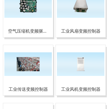
空气压缩机变频驱动器
工业风扇变频控制器
工业传送变频控制器
工业风机变频控制器