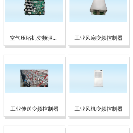
空气压缩机变频驱动器
工业风扇变频控制器
工业传送变频控制器
工业风机变频控制器