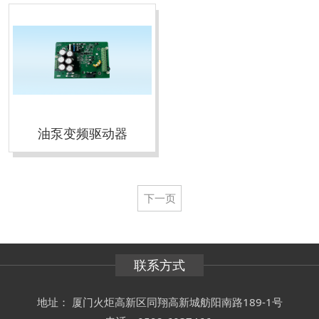
油泵变频驱动器
下一页
联系方式
地址： 厦门火炬高新区同翔高新城舫阳南路189-1号