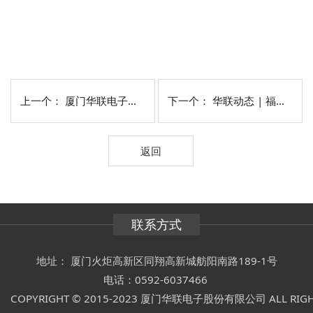
上一个：
厦门华联电子关于冲突矿物的声明
下一个：
华联动态 | 福建日报专访报道：将发展“控制器”牢牢握在自己手中
返回
联系方式
地址： 厦门火炬高新区同翔高新城舫阳南路189-1号
电话：0592-6037466
COPYRIGHT © 2015-2023 厦门华联电子股份有限公司 ALL RIGH